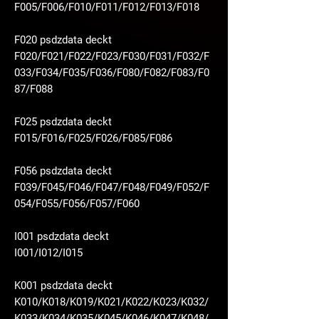
F005/F006/F010/F011/F012/F013/F018
F020 psdzdata deckt
F020/F021/F022/F023/F030/F031/F032/F
033/F034/F035/F036/F080/F082/F083/F0
87/F088
F025 psdzdata deckt
F015/F016/F025/F026/F085/F086
F056 psdzdata deckt
F039/F045/F046/F047/F048/F049/F052/F
054/F055/F056/F057/F060
I001 psdzdata deckt
I001/I012/I015
K001 psdzdata deckt
K010/K018/K019/K021/K022/K023/K032/
K033/K034/K035/K045/K046/K047/K048/