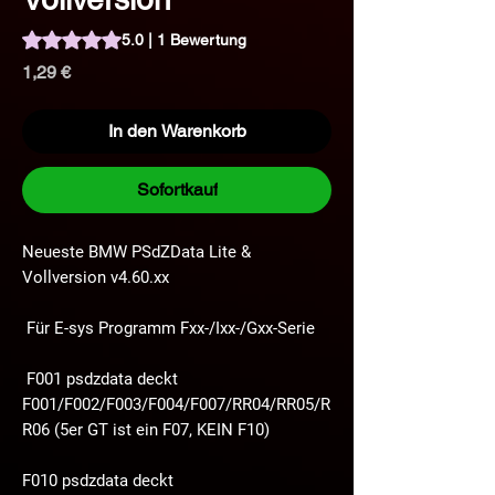
Das Rating beträgt 5.0 von fünf Sternen, basierend auf 1 Be
5.0 | 1 Bewertung
Preis
1,29 €
In den Warenkorb
Sofortkauf
Neueste BMW PSdZData Lite &
Vollversion v4.60.xx
Für E-sys Programm Fxx-/Ixx-/Gxx-Serie
F001 psdzdata deckt
F001/F002/F003/F004/F007/RR04/RR05/R
R06 (5er GT ist ein F07, KEIN F10)
F010 psdzdata deckt