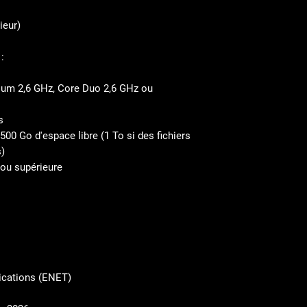
ieur)
:
ium 2,6 GHz, Core Duo 2,6 GHz ou
s
00 Go d'espace libre (1 To si des fichiers
)
 ou supérieure
cations (ENET)