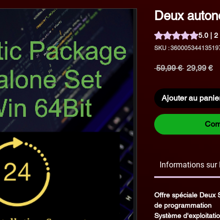
Deux auto
La note est de 5.0 
5.0 | 2
SKU : 36000534413519
Prix
Pr
 59,99 € 
29,99 €
original
pr
Ajouter au panie
Com
Informations sur 
Offre spéciale Deux S
de programmation
Système d'exploitati