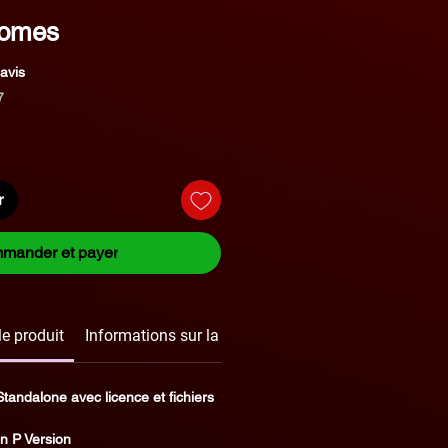
nomes
sur cinq étoiles selon 2 avis
 avis
7
ix
omotionnel
r
mander et payer
le produit
Informations sur la licence
Politique de rembour
tandalone avec licence et fichiers
on P Version