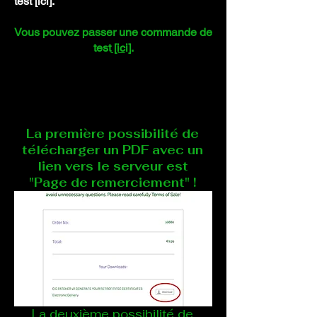
test [ici].
Vous pouvez passer une commande de
test
[ic
i].
La première possibilité de
télécharger un PDF avec un
lien vers le serveur est
"Page de remerciement" !
La deuxième possibilité de