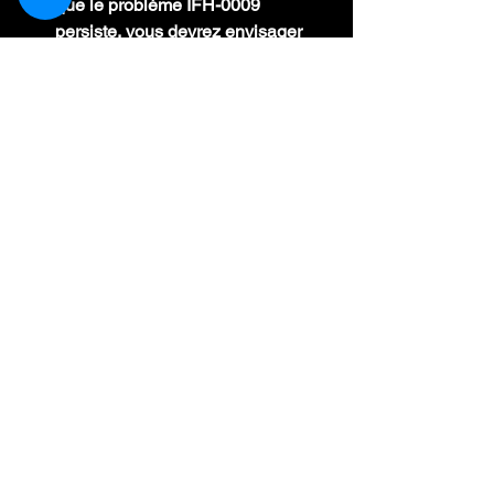
que le problème IFH-0009 
persiste, vous devrez envisager 
d'acheter et d'installer la version 
complète d'INPA, qui inclut 
EDIABAS et BMW Standard Tools.
Acheter la collection de logiciels
Voir tout
Posts récents